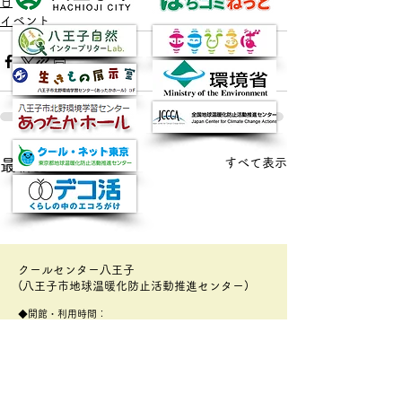
日々のできごと
イベント
すべて表示
最新記事
クールセンター八王子
(八王子市地球温暖化防止活動推進センター)
◆開館・利用時間：
火～土曜日 午前9時00分～午後5時00分
◆閉館・定休日等：
日・月曜日・年末年始、設備点検などの臨時休館日
◆所在地：
〒192-0906
​東京都八王子市北野町596-3