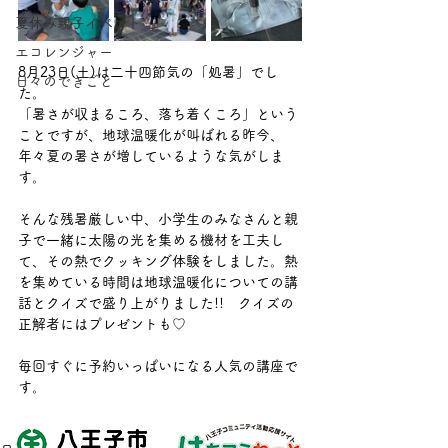
夏休み親子イベント
エコレンジャー
8月23日(土)は二十四節気の「処暑」でし
日々のできごと
た。
「暑さが収まるころ、落ち着くころ」という
ことですが、地球温暖化が叫ばれる昨今、
年々夏の暑さが増しているような気がしま
す。
そんな残暑厳しい中、小学生のみなさんと親
子で一緒に太陽の光を集める機材を工夫し
て、その熱でクッキング体験をしました。熱
を集めている時間は地球温暖化についての講
話とクイズで盛り上がりました!!　クイズの
正解者にはプレゼントも♡
毎回すぐに予約いっぱいになる人気の講座で
す。