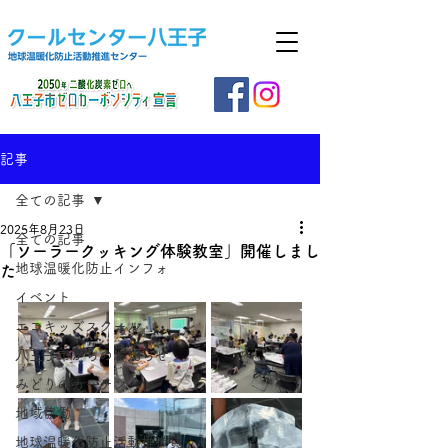
記事
全ての記事
2025年8月23日
全ての記事
「ソーラークッキング体験教室」開催しまし
地球温暖化防止インフォ
た
イベント
エコキッズスクール
八王子市からのお知らせ
みどりのカーテン
地域協働
地球温暖化防止活動推進員