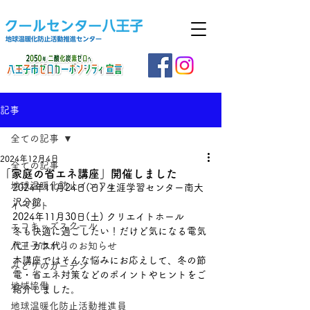
記事
全ての記事
2024年12月4日
全ての記事
「家庭の省エネ講座」開催しました
地球温暖化防止インフォ
2024年11月24日(日) 生涯学習センター南大
沢分館
イベント
2024年11月30日(土) クリエイトホール
エコキッズスクール
冬も快適に過ごしたい！だけど気になる電気
八王子市からのお知らせ
代！ガス代！
本講座ではそんな悩みにお応えして、冬の節
みどりのカーテン
電・省エネ対策などのポイントやヒントをご
地域協働
紹介しました。
地球温暖化防止活動推進員