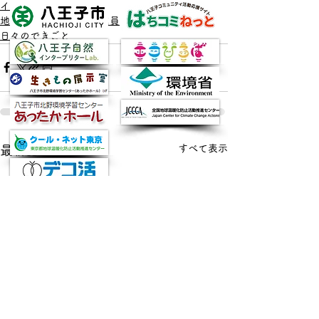
イベント
地球温暖化防止活動推進員
日々のできごと
すべて表示
最新記事
クールセンター八王子
(八王子市地球温暖化防止活動推進センター)
◆開館・利用時間：
火～土曜日 午前9時00分～午後5時00分
◆閉館・定休日等：
日・月曜日・年末年始、設備点検などの臨時休館日
◆所在地：