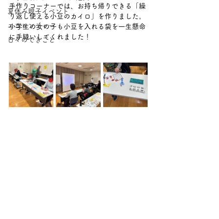
手作りコーナーでは、お持ち帰りできる「繰
夏休み親子イベント
り返し使える小豆のカイロ」を作りました。
エコレンジャー
小学生の女の子も小豆を入れる袋を一生懸命
に手縫いしてくれました！
日々のできごと