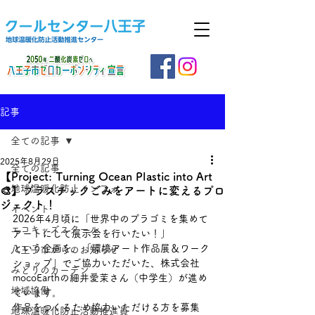
記事
全ての記事
2025年8月29日
全ての記事
【Project: Turning Ocean Plastic into Art
地球温暖化防止インフォ
🎨】プラスチックごみをアートに変えるプロ
ジェクト！
イベント
2026年4月頃に「世界中のプラゴミを集めて
エコキッズスクール
アートにして展示会を行いたい！」
という企画を、「環境アート作品展＆ワーク
八王子市からのお知らせ
ショップ」でご協力いただいた、株式会社
みどりのカーテン
mocoEarthの細井愛茉さん（中学生）が進め
地域協働
ています。
作品をつくるため協力いただける方を募集
地球温暖化防止活動推進員