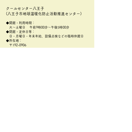
クールセンター八王子
(八王子市地球温暖化防止活動推進センター)
◆開館・利用時間：
火～土曜日 午前9時00分～午後5時00分
◆閉館・定休日等：
日・月曜日・年末年始、設備点検などの臨時休館日
◆所在地：
〒192-0906
​東京都八王子市北野町596-3
八王子市北野環境学習センター(あったかホール)2階
アクセス：
https://attakahall.com/mobile/center/access.html
◆TEL：
042-656-3103
◆FAX：
042-649-2118
◆メールアドレス：
zerocarbon@coolcenter802.net
​
プライバシーポリシー
地球温暖化防止インフォ
地球温暖化防止
メーション
メーション