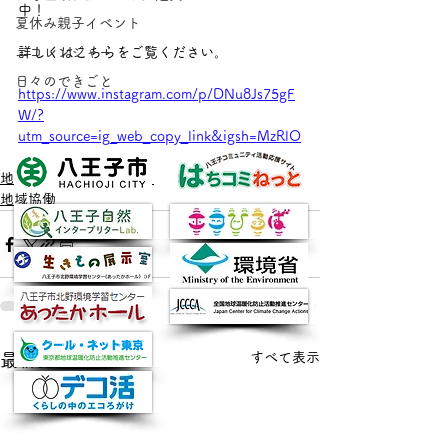
中！
夏休み親子イベント
エコレンジャー
詳しくはこちらをご覧ください。
日々のできごと
https://www.instagram.com/p/DNu8Js75gF
W/?
utm_source=ig_web_copy_link&igsh=MzRlO
DBiNWFlZA==
地球温暖化防止インフォ
地域協働
すべて表示
最新記事