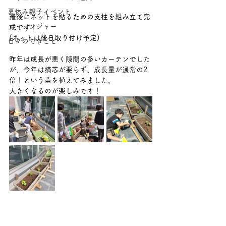
夏休み親子イベント
最後にネットを貼るための支柱を組み立て完
エコレンジャー
成です！
(ネットは後日取り付け予定)
日々のできごと
昨年は成長が悪く隙間の多いカーテンでした
が、今年は摘芯が要らず、成長量が通常の2
倍！という苗を植えてみました。
大きくなるのが楽しみです！