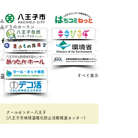
エコレンジャー
みどりのカーテン
すべて表示
最新記事
クールセンター八王子
(八王子市地球温暖化防止活動推進センター)
◆開館・利用時間：
火～土曜日 午前9時00分～午後5時00分
◆閉館・定休日等：