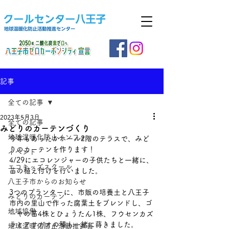
記事
全ての記事
2023年5月3日
全ての記事
みどりのカーテンづくり
地球温暖化防止インフォ
今年もあったかホール2階のテラスで、みど
りのカーテンを作ります！
イベント
4/29にエコレンジャーの子供たちと一緒に、
エコキッズスクール
苗の植え付けを行いました。
八王子市からのお知らせ
3つのプランターに、市販の培養土と八王子
みどりのカーテン
市内の里山で作った腐葉土をブレンドし、ゴ
地域協働
ーヤの苗4株とひょうたん1株、フウセンカズ
ラとアサガオの種も一緒に蒔きました。
地球温暖化防止活動推進員