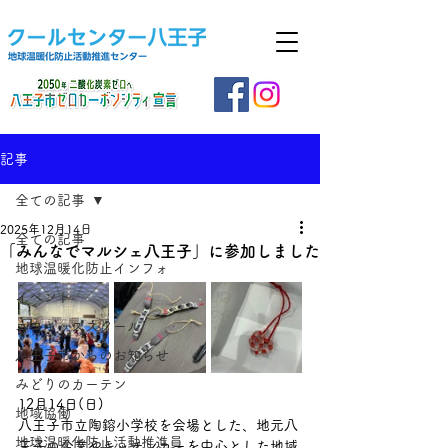
記事
全ての記事
2025年12月14日
全ての記事
「みんなでマルシェ八王子」に参加しました
地球温暖化防止インフォ
イベント
エコキッズスクール
八王子市からのお知らせ
みどりのカーテン
12月14日(日)
地域協働
八王子市立陶鎔小学校を会場とした、地元八
地球温暖化防止活動推進員
王子の企業やキッチンカーを中心とした地域