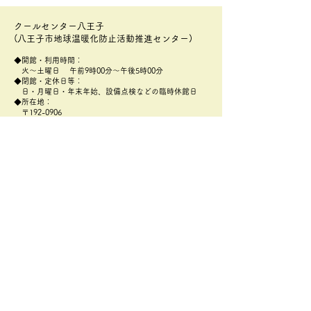
クールセンター八王子
(八王子市地球温暖化防止活動推進センター)
◆開館・利用時間：
火～土曜日 午前9時00分～午後5時00分
◆閉館・定休日等：
日・月曜日・年末年始、設備点検などの臨時休館日
◆所在地：
〒192-0906
​東京都八王子市北野町596-3
八王子市北野環境学習センター(あったかホール)2階
アクセス：
https://attakahall.com/mobile/center/access.html
◆TEL：
042-656-3103
◆FAX：
042-649-2118
◆メールアドレス：
zerocarbon@coolcenter802.net
​
プライバシーポリシー
2026八王子環境フェステ
「みどりのカー