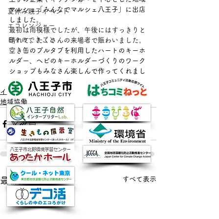
マルシェ「みんなでマルシェ八王子」に出店
夏休み親子イベント
しました。
エコレンジャー
最初は雨模様でしたが、午後にはすっきりと
日々のできごと
晴れて、たくさんの来場者で賑わいました。
空き缶のプルタブを利用したハートのキーホ
ルダー、ヘビのキーホルダーづくりのワーク
ショップもみなさん楽しんで作ってくれまし
た。
イベント
地域協働
すべて表示
最新記事