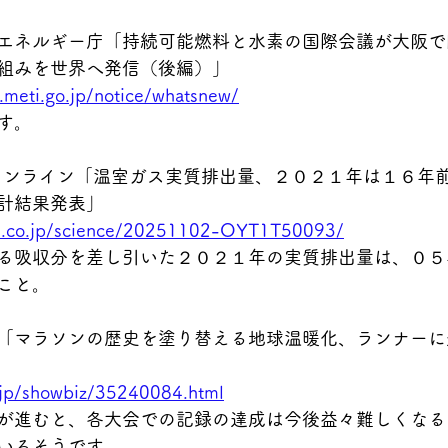
31 資源エネルギー庁「持続可能燃料と水素の国際会議が大阪
組みを世界へ発信（後編）」
.meti.go.jp/notice/whatsnew/
す。
2 読売オンライン「温室ガス実質排出量、２０２１年は１６
計結果発表」
ri.co.jp/science/20251102-OYT1T50093/
る吸収分を差し引いた２０２１年の実質排出量は、０５
こと。
2 CNN 「マラソンの歴史を塗り替える地球温暖化、ランナ
.jp/showbiz/35240084.html
が進むと、各大会での記録の達成は今後益々難しくなる
いるそうです。