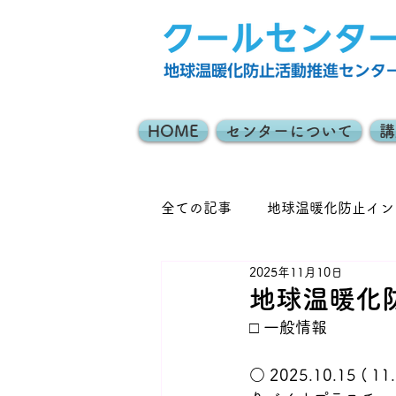
HOME
センターについて
講
全ての記事
地球温暖化防止イン
2025年11月10日
みどりのカーテン
地域協
地球温暖化
□ 一般情報
日々のできごと
○ 2025.10.1