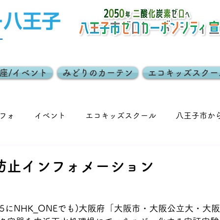
座/イベント
みどりのカーテン
エコキッズスクー
フォ
イベント
エコキッズスクール
八王子市か
働
地球温暖化防止活動推進員
夏休み親子イベント
防止インフォメーション
5 ( 11.5にNHK_ONEでも)大阪府「大阪市・大阪公立大