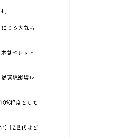
す。
生産による大気汚
、木質ペレット
の自然環境影響レ
10%程度として
パン)「Z世代はど