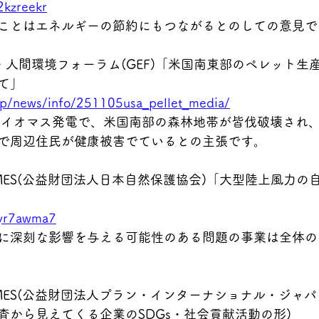
2kzreekr
ことはエネルギーの節約にもつながるとのしての意見で
5 地球・人間環境フォーラム(GEF)「米国南東部のペレット
て」
.jp/news/info/251105usa_pellet_media/
バイオマス発電で、米国南部の森林地帯が皆伐破壊され
で周辺住民が健康被害でているとの主張です。
 PRTIMES(公益財団法人日本自然保護協会)「大型陸上風力
m/yr7awma7
に深刻な影響を与える可能性のある問題の事業は全体の
 PRTIMES(公益財団法人プラン・インターナショナル・ジャ
査から見えてくる企業のSDGs・社会貢献活動の形)　