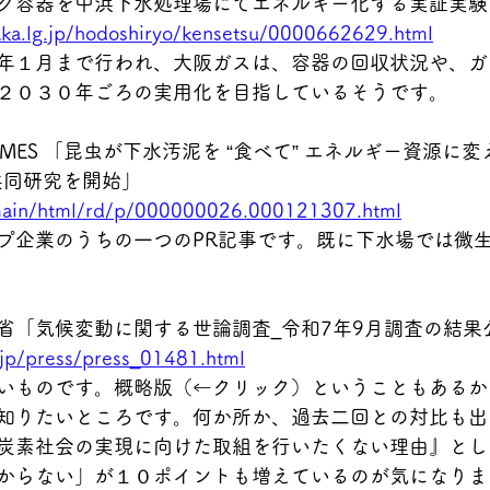
ク容器を中浜下水処理場にてエネルギー化する実証実験
saka.lg.jp/hodoshiryo/kensetsu/0000662629.html
年１月まで行われ、大阪ガスは、容器の回収状況や、ガ
２０３０年ごろの実用化を目指しているそうです。
 PRTIMES 「昆虫が下水汚泥を “食べて” エネルギー資源
共同研究を開始」
/main/html/rd/p/000000026.000121307.html
プ企業のうちの一つのPR記事です。既に下水場では微
1 環境省「気候変動に関する世論調査_令和7年9月調査の結
.jp/press/press_01481.html
いものです。概略版（←クリック）ということもあるか
知りたいところです。何か所か、過去二回との対比も出
炭素社会の実現に向けた取組を行いたくない理由』とし
からない」が１０ポイントも増えているのが気になりま