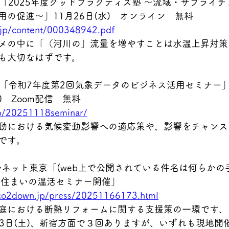
-PLAT「2025年度グッドプラクティス塾 ～流域・サプラ
の促進～」11月26日(水)　オンライン　無料　
.jp/content/000348942.pdf
メの中に「（河川の」流量を増やすことは水温上昇対策
も大切なはずです。
-PLAT「令和7年度第2回気象データのビジネス活用セミナー」
30　Zoom配信　無料　
jp/20251118seminar/
動における気候変動影響への適応策や、影響をチャンス
です。
 クールネット東京「(web上で公開されている件名は何らかの
 住まいの温活セミナー開催」　
-co2down.jp/press/20251166173.html
における断熱リフォームに関する支援策の一環です、11 
 月13日(土)、新宿方面で３回ありますが、いずれも現地