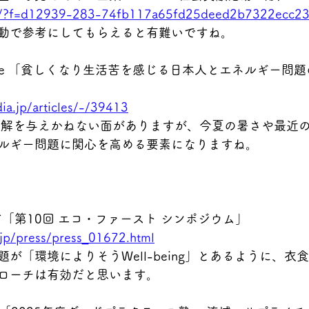
p/a/?f=d12939-283-74fb117a65fd25deed2b7322ecc2
動で参考にしてもらえると有難いですね。
 Wedge 「貧しくなり生活苦を感じる日本人とエネルギー
ia.jp/articles/-/39413
誤解を与えかねない面がありますが、今夏の暑さや最近
ルギー問題に関心を高める要素になりますね。
 環境省「第10回 エコ・ファースト シンポジウム」
.jp/press/press_01672.html
が「環境によりそうWell-being」とあるように、衣
ローチは有効だと思います。