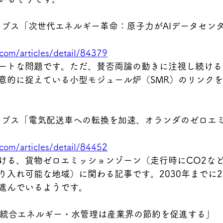
3 フォーブス「次世代エネルギー革命：原子力がAIデータセ
.com/articles/detail/84379
ートな問題です。ただ、賛否両論の動きに注視し続ける
意的に捉えている小型モジュール炉（SMR）のリンク
4 フォーブス「電気配送車への転換を加速、オランダのゼロ
.com/articles/detail/84452
ける、貨物ゼロエミッションゾーン（走行時にCO2な
り入れ可能な地域）に関わる記事です。2030年までに2
進んでいるようです。
 IEA 「統合エネルギー・水管理は産業界の節約を促進する」