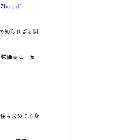
37bd.pdf
問題の知られざる関
の物価高は、庶
食住も含めて心身