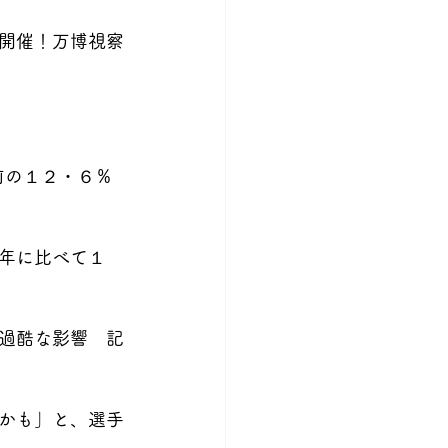
で開催！万博視察
年前の１２・６％
年に比べて１
ーに過酷な影響　記
かも」と、選手