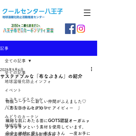
記事
全ての記事
2025年5月6日
全ての記事
サステナブルな「布なぷきん」の紹介
地球温暖化防止インフォ
イベント
エコキッズスクール
物販コーナーに新しい仲間がふえました♡
八王子市からのお知らせ
「布なぷきんとアロマ　アイビィー　」
みどりのカーテン
繊細な肌にあたる面に
GOTS認証オーガニッ
地域協働
クコットン
という素材を使用しています。
自分と地球に優しい布なぷきん　一度お手に
地球温暖化防止活動推進員