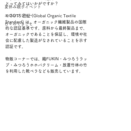
とってみてはいかがですか？
夏休み親子イベント
エコレンジャー
※GOTS 認証 (Global Organic Textile 
Standard) は、オーガニック繊維製品の国際
日々のできごと
的な認証基準です。原料から最終製品まで、
オーガニックであることを保証し、環境や社
会に配慮した製造がなされていることを示す
認証です。
物販コーナーでは、織FUKIN・みつろうラッ
プ・みつろうホホバクリーム・放置竹林の竹
を利用した靴ベラなども販売しています。