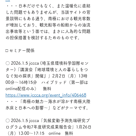
・・・日本だけでもなく、また温暖化に直結
した問題でもありませんが、当該サイトの背
景説明にもある通り、南極における観光客数
が増加しており、観光船等の船舶からの油流
出事故等という面では、まさに人為的な問題
の担保措置を検討するためのものです。
□ セミナー関係
〇 2026.1.5 jccca (埼玉県環境科学国際セン
ター)「講演会『地球環境と人の暮らしをつ
なぐ知の探求」開催』」2月2日（月）13時
00分～16時15分　ハイブリッド（第一部は
online配信のみ）　無料　
https://www.jccca.org/event_info/406468
・・・「南極の魅力～海水が溶かす南極大陸
氷床と日本への影響～」などがテーマです。
〇 2026.1.5 jccca「気候変動予測先端研究プ
ログラム令和7年度研究成果報告会」1月26日
（月）13:00～17:15　online　無料　