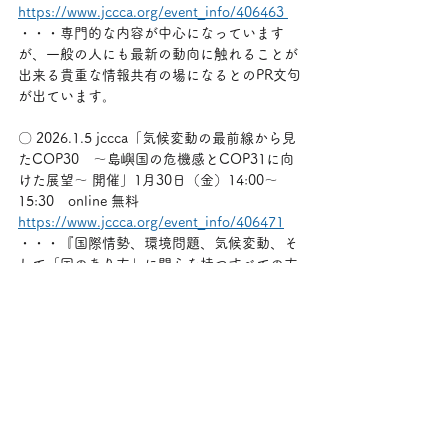
https://www.jccca.org/event_info/406463
・・・専門的な内容が中心になっています
が、一般の人にも最新の動向に触れることが
出来る貴重な情報共有の場になるとのPR文句
が出ています。
〇 2026.1.5 jccca「気候変動の最前線から見
たCOP30　～島嶼国の危機感とCOP31に向
けた展望～ 開催」1月30日（金）14:00～
15:30　online 無料　
https://www.jccca.org/event_info/406471
・・・『国際情勢、環境問題、気候変動、そ
して「国のあり方」に関心を持つすべての方
のご参加をお待ちしております。』とありま
す。
〇 2026.1.6 クールネット東京「{共催}東京商
工会議所×クール・ネット　令和７年度脱炭
素経営セミナー『30分でわかる！　事例に学
ぶ脱炭素』の申込受付中！」1月7日（水）～
2月14日（土）オンデマンド動画配信 