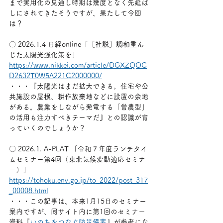
まで実用化の見通し時期は幾度となく先延ば
しにされてきたそうですが、果たして今回
は？
〇 2026.1.4 日経online「［社説］調和重ん
じた太陽光強化策を」
https://www.nikkei.com/article/DGXZQOC
D2632T0W5A221C2000000/
・・・『太陽光はまだ拡大できる。住宅や公
共施設の屋根、耕作放棄地などに設置の余地
がある。農業をしながら発電する「営農型」
の活用も注力すべきテーマだ』との認識が育
っていくのでしょうか？
〇 2026.1. A-PLAT 「令和７年度ランチタイ
ムセミナー第4回（東北気候変動適応セミナ
ー）」
https://tohoku.env.go.jp/to_2022/post_317
_00008.html
・・・この記事は、本来1月15日のセミナー
案内ですが、同サイト内に第1回のセミナー
資料『
いのちをつなぐ防災備蓄
』が参考にな