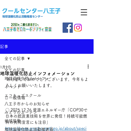
記事
全ての記事
1月9日
全ての記事
地球温暖化防止インフォメーション
地球温暖化防止インフォ
 あけましておめでとうございます。今年もよ
ろしくお願いいたします。
イベント
エコキッズスクール
□ 一般情報
八王子市からのお知らせ
〇 2025.12.26 資源エネルギー庁「COP30で
みどりのカーテン
日本の脱炭素技術を世界に発信！持続可能燃
地域協働
料の共同宣言にも注目」
https://www.enecho.meti.go.jp/about/speci
地球温暖化防止活動推進員