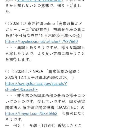
るかも知れないとの意味で、採り上げまし
た。
〇 2026.1.7 東洋経済online「高市政権がメ
ガソーラーに｢宣戦布告｣　補助金全廃の裏に
ある"不可解な理屈"と日本経済自滅への道」
https://toyokeizai.net/articles/-/927660
・・・異論もありそうですが、様々な議論も
考慮したうえで、より良い方向に向かうこと
を期待します。
〇 （ 2026.1.7 NASA 「異常気象の追跡：
2025年12月太平洋岸北西部の洪水」 ）
https://svs.gsfc.nasa.gov/search/?
chunk=0&search=
・・・昨年末の米国北西部の豪雨の様子につ
いてのものです。少し古いですが、国立研究
開発法人 海洋研究開発機構（JAMSTEC）の
https://
tinyurl.com/5xzt5hk2
　も参考になり
そうです。
←　何と！　今朝（1月9日）確認したとこ