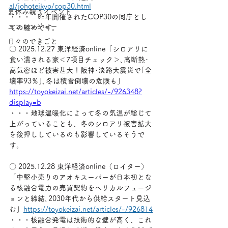
al/johoteikyo/cop30.html
夏休み親子イベント
・・・　昨年開催されたCOP30の同庁とし
エコレンジャー
ての纏めです。
日々のできごと
〇 2025.12.27 東洋経済online「シロアリに
食い潰される家＜7項目チェック＞､高断熱･
高気密ほど被害甚大！阪神･淡路大震災で｢全
壊率93％｣､冬は積雪倒壊の危険も」
https://toyokeizai.net/articles/-/926348?
display=b
・・・地球温暖化によって冬の気温が総じて
上がっていることも、冬のシロアリ被害拡大
を後押ししているのも影響しているそうで
す。
〇 2025.12.28 東洋経済online（ロイター） 
「中堅小売りのアオキスーパーが日本初とな
る核融合電力の売買契約をヘリカルフュージ
ョンと締結､2030年代から供給スタート見込
む」
https://toyokeizai.net/articles/-/926814
・・・核融合発電は技術的な壁が高く、これ