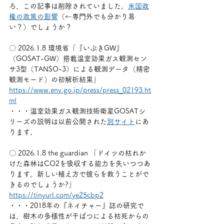
ろ、この記事は削除されていました。
米国政
権の政策の影響
（←専門外でも分かり易
い？）でしょうか？
〇 2026.1.8 環境省「『いぶきGW』
（GOSAT-GW）搭載温室効果ガス観測セン
サ3型（TANSO-3）による観測データ（精密
観測モード）の初解析結果」　
https://www.env.go.jp/press/press_02193.ht
ml
・・・温室効果ガス観測技術衛星GOSATシ
リーズの説明は以前公開された
別サイト
にあ
ります。
〇 2026.1.8 the guardian 「ドイツの枯れか
けた森林はCO2を吸収する能力を失いつつあ
ります。新しい植え方で彼らを救うことがで
きるのでしょうか?」
https://tinyurl.com/ye25cbp2
・・・2018年の『ネイチャー』誌の研究で
は、樹木の多様性が干ばつによる枯死からの