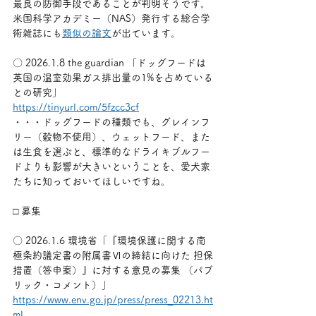
最良の防御手段であることが判明そうです。
米国科学アカデミー（NAS）発行する総合学
術雑誌にも
類似の論文
が出ています。
〇 2026.1.8 the guardian 「ドッグフードは
英国の温室効果ガス排出量の1%を占めている
との研究」
https://tinyurl.com/5fzcc3cf
・・・ドッグフードの種類でも、グレインフ
リー（穀物不使用）、ウェットフード、また
は生食を選ぶと、標準的なドライキブルフー
ドよりも影響が大きいということを、愛犬家
たちに知っておいてほしいですね。
□ 募集
〇 2026.1.6 環境省「『環境保護に関する南
極条約議定書の附属書Ⅵの締結に向けた 担保
措置（答申案）』に対する意見の募集 （パブ
リック・コメント）」
https://www.env.go.jp/press/press_02213.ht
ml