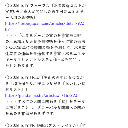
○ 2026.5.19 フォーブス「水素製造コストが
実質0円。東大が開発した再生可能エネルギ
ー活用の新技術」
https://forbesjapan.com/articles/detail/973
87
・・・「低炭素ゾーンの電力を蓄電池に貯
め、高精度な天候予測技術を使って電力価格
とCO2原単位の時間変動を予測して、水素製
造装置の運転を最適化する蓄電・水素エネル
ギーマネジメントシステム(BHS)を開発し
た」とあります。
○ 2026.5.19 FRaU「里山の再生にもつなが
る！環境保全＆応援につながる『おいしい食
材リスト』」
https://gendai.media/articles/-/167273
・・・すべての人間に関わる『食』をテーマ
に掲げることは、グローバルな問題への関心
を高める有効があるずです。
○ 2026.5.19 PRTIMES(アストラゼネカ)「竹