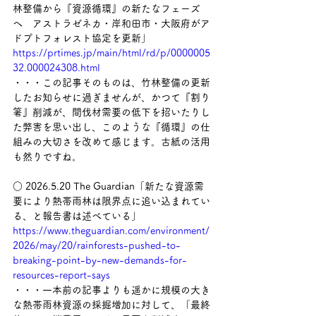
林整備から『資源循環』の新たなフェーズ
へ　アストラゼネカ・岸和田市・大阪府がア
ドプトフォレスト協定を更新」
https://prtimes.jp/main/html/rd/p/0000005
32.000024308.html
・・・この記事そのものは、竹林整備の更新
したお知らせに過ぎませんが、かつて『割り
箸』削減が、間伐材需要の低下を招いたりし
た弊害を思い出し、このような『循環』の仕
組みの大切さを改めて感じます。古紙の活用
も然りですね。
○ 2026.5.20 The Guardian「新たな資源需
要により熱帯雨林は限界点に追い込まれてい
る、と報告書は述べている」
https://www.theguardian.com/environment/
2026/may/20/rainforests-pushed-to-
breaking-point-by-new-demands-for-
resources-report-says
・・・一本前の記事よりも遥かに規模の大き
な熱帯雨林資源の採掘増加に対して、「最終