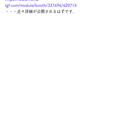
lgf.com/module/booth/337494/420715
・・・近々詳細が公開されるはずです。
□ 募集
○ 2026.5.18 クールネット東京「ご自宅の省
エネ点検と改修で快適な住まいを実現しませ
んか？　省エネ点検・改修キャンペーンの募
集開始」
https://tokyo-co2down.g.kuroco-
img.app/v=1779072680/files/user/uploads/
2026/05/tenken_cp_press_20260518.pdf
・・・連絡先は、リンク先ファイルの該当項
目ごとにURLを開くと出ています。点検は無
料です。
○ 2026.5.21 環境省「令和8年度　mottECO
導入伴走支援事業の公募」他　
https://www.env.go.jp/press/press_04726.ht
ml
・・・地方公共団体又は外食事業者その他食