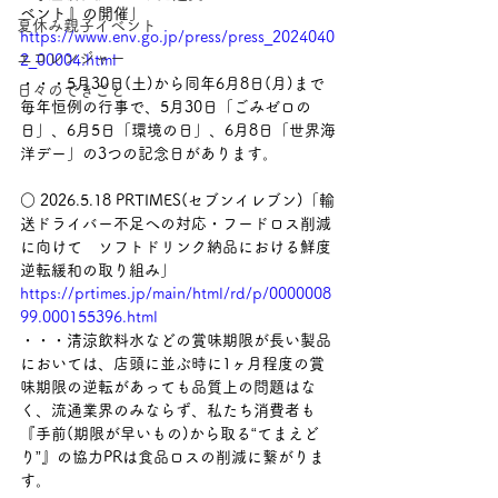
ベント』の開催」
夏休み親子イベント
https://www.env.go.jp/press/press_2024040
エコレンジャー
2_00004.html
・・・5月30日(土)から同年6月8日(月)まで
日々のできごと
毎年恒例の行事で、5月30日「ごみゼロの
日」、6月5日「環境の日」、6月8日「世界海
洋デー」の3つの記念日があります。
○ 2026.5.18 PRTIMES(セブンイレブン)「輸
送ドライバー不足への対応・フードロス削減
に向けて　ソフトドリンク納品における鮮度
逆転緩和の取り組み」
https://prtimes.jp/main/html/rd/p/0000008
99.000155396.html
・・・清涼飲料水などの賞味期限が長い製品
においては、店頭に並ぶ時に1ヶ月程度の賞
味期限の逆転があっても品質上の問題はな
く、流通業界のみならず、私たち消費者も
『手前(期限が早いもの)から取る“てまえど
り”』の協力PRは食品ロスの削減に繋がりま
す。