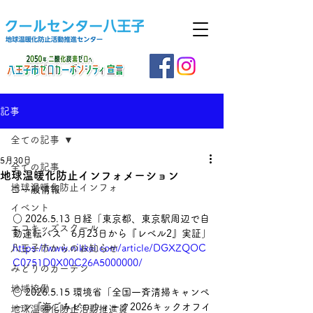
記事
全ての記事
5月30日
全ての記事
地球温暖化防止インフォメーション
地球温暖化防止インフォ
□ 一般情報
イベント
○ 2026.5.13 日経「東京都、東京駅周辺で自
エコキッズスクール
動運転バス　6月23日から『レベル2』実証」
八王子市からのお知らせ
https://www.nikkei.com/article/DGXZQOC
C0751D0X00C26A5000000/
みどりのカーテン
地域協働
○ 2026.5.15 環境省「全国一斉清掃キャンペ
ーン『海ごみゼロウィーク2026キックオフイ
地球温暖化防止活動推進員