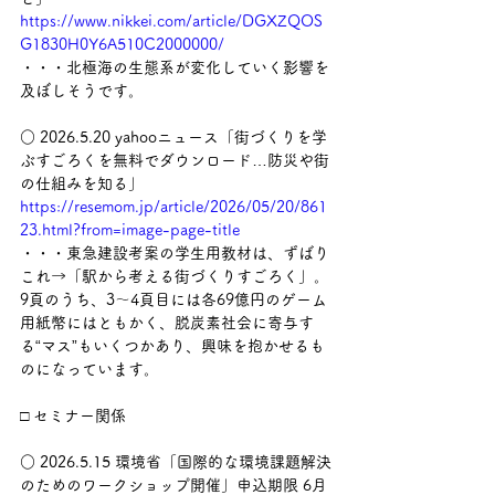
https://www.nikkei.com/article/DGXZQOS
G1830H0Y6A510C2000000/
・・・北極海の生態系が変化していく影響を
及ぼしそうです。
○ 2026.5.20 yahooニュース「街づくりを学
ぶすごろくを無料でダウンロード…防災や街
の仕組みを知る」
https://resemom.jp/article/2026/05/20/861
23.html?from=image-page-title
・・・東急建設考案の学生用教材は、ずばり
これ→「駅から考える街づくりすごろく」。
9頁のうち、3～4頁目には各69億円のゲーム
用紙幣にはともかく、脱炭素社会に寄与す
る“マス”もいくつかあり、興味を抱かせるも
のになっています。
□ セミナー関係
○ 2026.5.15 環境省「国際的な環境課題解決
のためのワークショップ開催」申込期限 6月