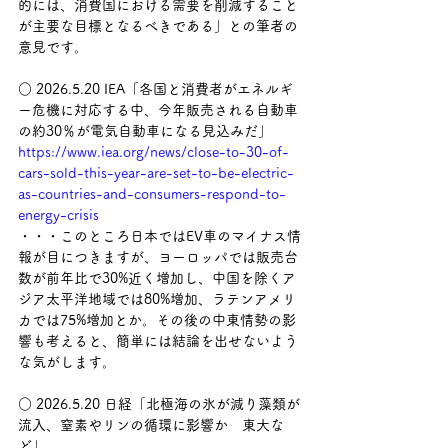
的には、消費国における需要を削減すること
が主要な目標となるべきである」との筆者の
意見です。
○ 2026.5.20 IEA「各国と消費者がエネルギ
ー危機に対応する中、今年販売される自動車
の約30％が電気自動車になる見込みだ」
https://www.iea.org/news/close-to-30-of-
cars-sold-this-year-are-set-to-be-electric-
as-countries-and-consumers-respond-to-
energy-crisis
・・・このところ日本ではEV車のマイナス情
報が目につきますが、ヨーロッパでは販売台
数が前年比で30%近く増加し、中国を除くア
ジア太平洋地域では80%増加、ラテンアメリ
カでは75%増加とか。その後の中東情勢の影
響も考えると、簡単には結論を出せないよう
な気がします。
○ 2026.5.20 日経「北極海の氷が減り藻類が
流入、窒素やリンの循環に影響か　東大な
ど」