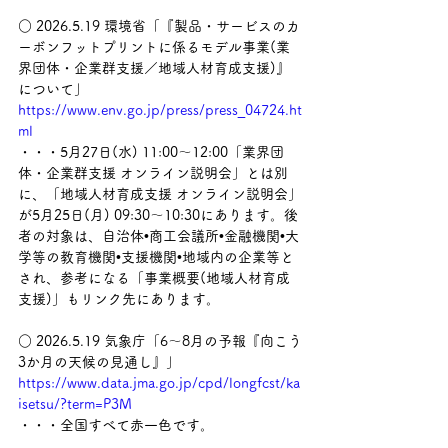
○ 2026.5.19 環境省「『製品・サービスのカ
ーボンフットプリントに係るモデル事業(業
界団体・企業群支援／地域人材育成支援)』
について」
https://www.env.go.jp/press/press_04724.ht
ml
・・・5月27日(水) 11:00～12:00「業界団
体・企業群支援 オンライン説明会」とは別
に、「地域人材育成支援 オンライン説明会」
が5月25日(月) 09:30～10:30にあります。後
者の対象は、自治体•商工会議所•金融機関•大
学等の教育機関•支援機関•地域内の企業等と
され、参考になる「事業概要(地域人材育成
支援)」もリンク先にあります。
○ 2026.5.19 気象庁「6～8月の予報『向こう
3か月の天候の見通し』」
https://www.data.jma.go.jp/cpd/longfcst/ka
isetsu/?term=P3M
・・・全国すべて赤一色です。