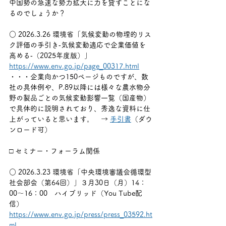
中国勢の急速な勢力拡大に力を貸すことにな
るのでしょうか？
○ 2026.3.26 環境省「気候変動の物理的リス
ク評価の手引き‐気候変動適応で企業価値を
高める‐（2025年度版）」
https://www.env.go.jp/page_00317.html
・・・企業向かつ150ページものですが、数
社の具体例や、P.89以降には様々な農水物分
野の製品ごとの気候変動影響一覧（国産物）
で具体的に説明されており、秀逸な資料に仕
上がっていると思います。　→ 
手引書
（ダウ
ンロード可）
□ セミナー・フォーラム関係
○ 2026.3.23 環境省「中央環境審議会循環型
社会部会（第64回）」３月30日（月）14：
00～16：00　ハイブリッド（You Tube配
信）　
https://www.env.go.jp/press/press_03592.ht
ml