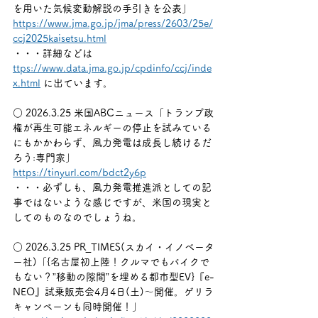
を用いた気候変動解説の手引きを公表」
https://www.jma.go.jp/jma/press/2603/25e/
ccj2025kaisetsu.html
・・・詳細などは 
ttps://
www.data.jma.go.jp/cpdinfo/ccj/inde
x.html
 に出ています。
○ 2026.3.25 米国ABCニュース「トランプ政
権が再生可能エネルギーの停止を試みている
にもかかわらず、風力発電は成長し続けるだ
ろう:専門家」
https://tinyurl.com/bdct2y6p
・・・必ずしも、風力発電推進派としての記
事ではないような感じですが、米国の現実と
してのものなのでしょうね。
○ 2026.3.25 PR_TIMES(スカイ・イノベータ
ー社)「{名古屋初上陸！クルマでもバイクで
もない？”移動の隙間”を埋める都市型EV}『e-
NEO』試乗販売会4月4日(土)～開催。ゲリラ
キャンペーンも同時開催！」