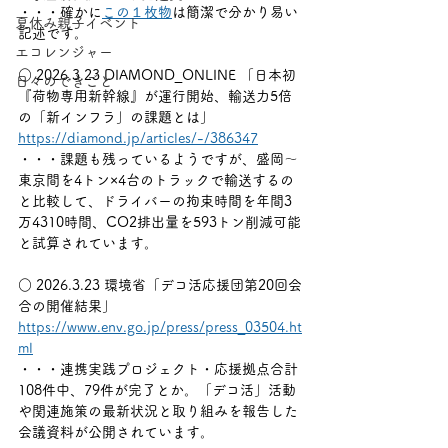
・・・確かに
この１枚物
は簡潔で分かり易い
夏休み親子イベント
記述です。
エコレンジャー
○ 2026.3.23 DIAMOND_ONLINE 「日本初
日々のできごと
『荷物専用新幹線』が運行開始、輸送力5倍
の「新インフラ」の課題とは」
https://diamond.jp/articles/-/386347
・・・課題も残っているようですが、盛岡～
東京間を4トン×4台のトラックで輸送するの
と比較して、ドライバーの拘束時間を年間3
万4310時間、CO2排出量を593トン削減可能
と試算されています。
○ 2026.3.23 環境省「デコ活応援団第20回会
合の開催結果」
https://www.env.go.jp/press/press_03504.ht
ml
・・・連携実践プロジェクト・応援拠点合計
108件中、79件が完了とか。「デコ活」活動
や関連施策の最新状況と取り組みを報告した
会議資料が公開されています。