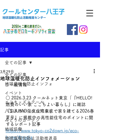
記事
全ての記事
3月29日
全ての記事
地球温暖化防止インフォメーション
地球温暖化防止インフォ
□ 一般情報
イベント
○ 2026.3.23 クールネット東京「『HELLO! 
エコキッズスクール
燃費のいい家 ここちよい暮らし』に雑誌
八王子市からのお知らせ
『SUUMO注文住宅東京で家を建てる2026春
夏号』に掲載中の高性能住宅のポイントに関
みどりのカーテン
するレポート記事
地域協働
https://www.tokyo-co2down.jp/eco-
home/#media
地球温暖化防止活動推進員