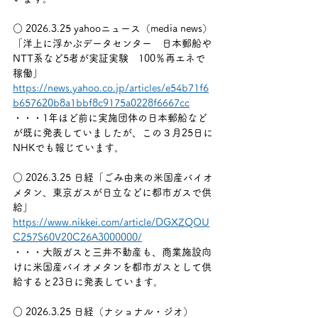
○ 2026.3.25 yahooニュース（media news）
「洋上に浮かぶデータセンター　日本郵船や
NTT系など5者が実証実験　100％再エネで
稼働」
https://news.yahoo.co.jp/articles/e54b71f6
b657620b8a1bbf8c9175a0228f6667cc
・・・1年ほど前に実施団体の日本郵船など
が既に発表していましたが、この３月25日に
NHKでも報じています。
○ 2026.3.25 日経「ごみ由来の米国産バイオ
メタン、東京ガスが日立などに都市ガスで供
給」
https://www.nikkei.com/article/DGXZQOU
C257S60V20C26A3000000/
・・・大阪ガスと三井不動産も、商業施設向
けに米国産バイオメタンを都市ガスとして供
給すると23日に発表しています。
○ 2026.3.25 日経（ナショナル・ジオ）