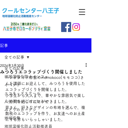
記事
全ての記事
2024年3月30日
全ての記事
みつろうエコラップづくり開催しました
地球温暖化防止インフォ
ハンドメイド作家のmomokoco(モモココ)さ
んを講師にお迎えして、みつろうを使用した
イベント
エコラップづくりを開催しました。
エコキッズスクール
小学生から大人まで、華やかな雰囲気で楽し
八王子市からのお知らせ
い時間を過ごすことができました。
皆さん、好きなデザインの布地を選んで、複
みどりのカーテン
数枚のエコラップを作り、お友達へのお土産
地域協働
にする方もいらっしゃいました。
地球温暖化防止活動推進員