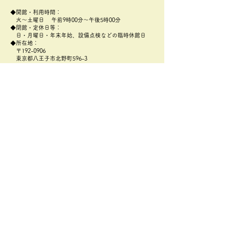
◆開館・利用時間：
火～土曜日 午前9時00分～午後5時00分
◆閉館・定休日等：
日・月曜日・年末年始、設備点検などの臨時休館日
◆所在地：
〒192-0906
​東京都八王子市北野町596-3
八王子市北野環境学習センター(あったかホール)2階
アクセス：
https://attakahall.com/mobile/center/access.html
◆TEL：
042-656-3103
◆FAX：
042-649-2118
◆メールアドレス：
zerocarbon@coolcenter802.net
​
プライバシーポリシー
2026八王子環境フェステ
「みどりのカー
ィバルに参加しました。
座」全7回が開
た！