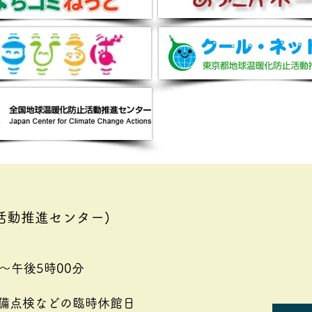
2026八王子環境フェスティ
「み
バルに参加しました。
7回
活動推進センター)
～午後5時00分
備点検などの臨時休館日