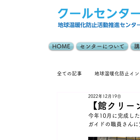
HOME
センターについて
講
全ての記事
地球温暖化防止イン
2022年12月19日
みどりのカーテン
地域協
【館クリー
今年10月に完成し
日々のできごと
ガイドの職員さんに