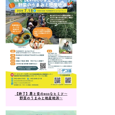
【終了】農と食のecoなヒミツ～
野菜のうまみと地産地消～