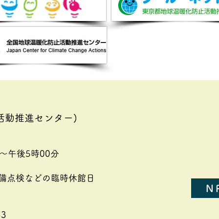
活動推進センター)
～午後5時00分
備点検などの臨時休館日
N
3