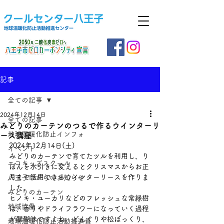
記事
全ての記事
2024年12月14日
全ての記事
みどりのカーテンのつるで作るウインターリ
地球温暖化防止インフォ
ース講座
2024年12月14日(土)
イベント
みどりのカーテンで育てたツルを利用し、り
エコキッズスクール
ぼんを水引きに変えるとクリスマスからお正
月まで活用できるウインターリースを作りま
八王子市からのお知らせ
した。
みどりのカーテン
ヒノキ・ユーカリなどのフレッシュな常緑樹
地域協働
は、香りやドライフラワーになっていく過程
が醍醐味ですよね。どんぐりや松ぼっくり、
地球温暖化防止活動推進員