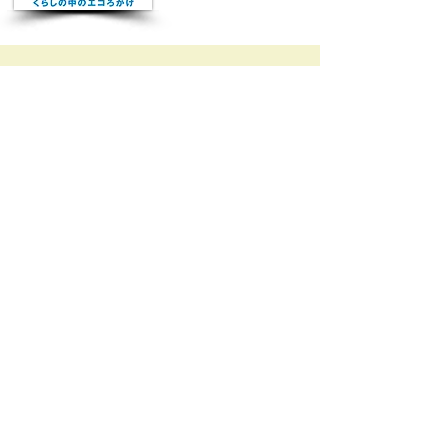
クールセンター八王子
(八王子市地球温暖化防止活動推進センター)
◆開館・利用時間：
火～土曜日 午前9時00分～午後5時00分
◆閉館・定休日等：
日・月曜日・年末年始、設備点検などの臨時休館日
◆所在地：
〒192-0906
​東京都八王子市北野町596-3
八王子市北野環境学習センター(あったかホール)2階
アクセス：
https://attakahall.com/mobile/center/access.html
◆TEL：
042-656-3103
◆FAX：
042-649-2118
◆メールアドレス：
zerocarbon@coolcenter802.net
​
プライバシーポリシー
廃材活用の七夕飾り🎋