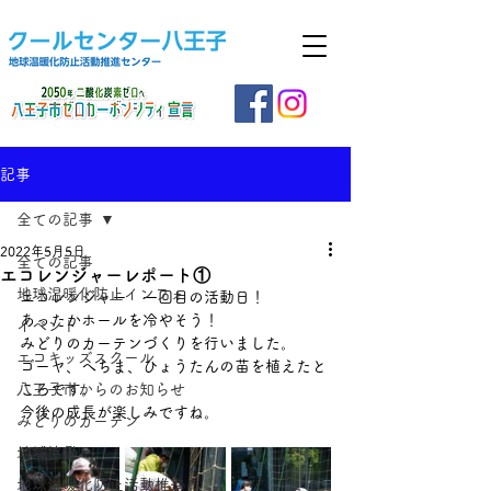
記事
全ての記事
2022年5月5日
全ての記事
エコレンジャーレポート①
地球温暖化防止インフォ
エコレンジャー　一回目の活動日！
あったかホールを冷やそう！
イベント
みどりのカーテンづくりを行いました。
エコキッズスクール
ゴーヤ、へちま、ひょうたんの苗を植えたと
八王子市からのお知らせ
ころです。
今後の成長が楽しみですね。
みどりのカーテン
地域協働
地球温暖化防止活動推進員