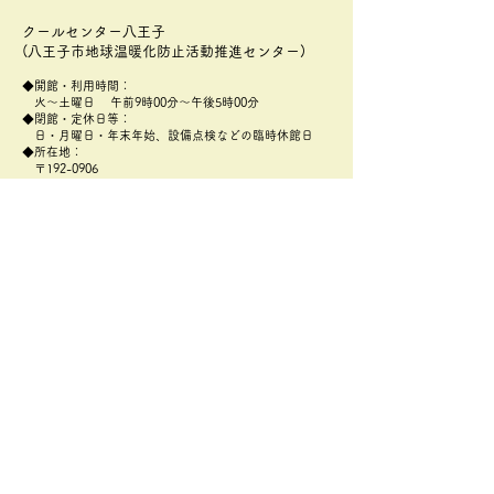
クールセンター八王子
(八王子市地球温暖化防止活動推進センター)
◆開館・利用時間：
火～土曜日 午前9時00分～午後5時00分
◆閉館・定休日等：
日・月曜日・年末年始、設備点検などの臨時休館日
◆所在地：
〒192-0906
​東京都八王子市北野町596-3
八王子市北野環境学習センター(あったかホール)2階
アクセス：
https://attakahall.com/mobile/center/access.html
◆TEL：
042-656-3103
◆FAX：
042-649-2118
◆メールアドレス：
zerocarbon@coolcenter802.net
​
プライバシーポリシー
「みどりのカーテン日
「みどりのカー
記」7月7日
記」 5月27日